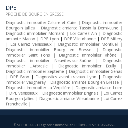
DPE
PROCHE DE BOURG EN BRESSE
Diagnostic immobilier Caluire et Cuire
|
Diagnostic immobilier
Bourgoin Jallieu
|
Diagnostic amiante Tassin la Demi-Lune
|
Diagnostic immobilier Mornant
|
Loi Carrez Ain
|
Diagnostic
amiante Macon
|
DPE Lyon
|
DPE Villeurbanne
|
DPE Millery
|
Loi Carrez Vénissieux
|
Diagnostic immobilier Montluel
|
Diagnostic immobilier Bourg en Bresse
|
Diagnostic
immobilier Saint Fons
|
Diagnostic immobilier Rhône
|
Diagnostic immobilier Neuvilles-sur-Saône
|
Diagnostic
immobilier L'Arbresle
|
Diagnostic immobilier Ecully
|
Diagnostic immobilier Septème
|
Diagnostic immobilier Genas
|
DPE Bron
|
Diagnostics avant travaux Lyon
|
Diagnostic
immobilier Vaugneray
|
Diagnostic amiante Bourg en Bresse
|
Diagnostic immobilier La Verpillère
|
Diagnostic amiante Loire
|
DPE Vénissieux
|
Diagnostic immobilier Brignais
|
Loi Carrez
Bourgoin Jallieu
|
Diagnostic amiante Villeurbanne
|
Loi Carrez
Francheville
|
© SOLUDIAG -
Diagnostic immobilier Oullins
- RCS 503988966 -